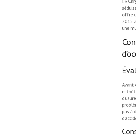
Le
Chr
séduis
offre 
2015 à
une mu
Con
d’o
Éval
Avant d
esthét
d’usur
problè
pas à 
d’acci
Cons