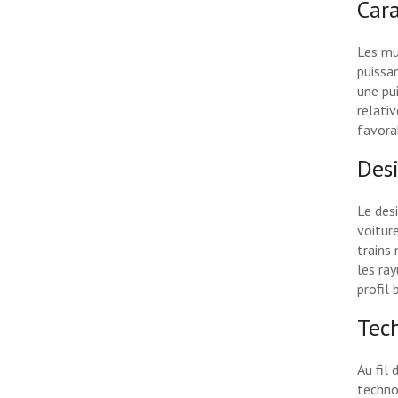
Cara
Les mu
puissa
une pu
relati
favora
Desi
Le des
voitur
trains
les ra
profil 
Tech
Au fil 
techno