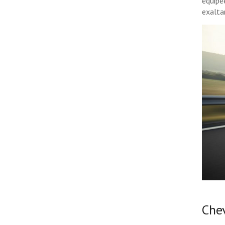
équipé
exalta
Che