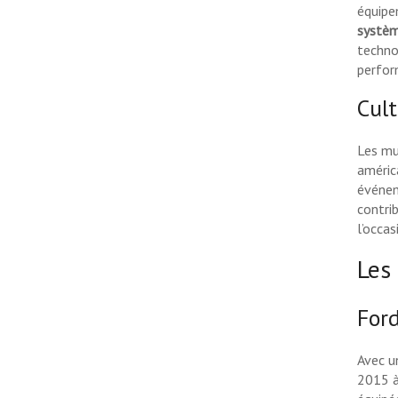
équipe
systèm
techno
perfor
Cult
Les mu
améric
événem
contri
l’occas
Les
For
Avec u
2015 à