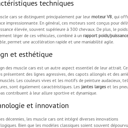
ctéristiques techniques
scle cars se distinguent principalement par leur
moteur V8
, qui of
nce impressionnante. En général, ces moteurs sont conçus pour déli
issance élevée, souvent supérieure à 300 chevaux. De plus, le poids
vement léger de ces véhicules, combiné à un
rapport poids/puissanc
ble, permet une accélération rapide et une maniabilité agile.
gn et esthétique
ign des muscle cars est un autre aspect essentiel de leur attrait. Ce
es présentent des lignes agressives, des capots allongés et des arri
 musclés. Les couleurs vives et les motifs de peinture audacieux, te
yures, sont également caractéristiques. Les
jantes larges
et les pneu
bas contribuent à leur allure sportive et dynamique.
nologie et innovation
des décennies, les muscle cars ont intégré diverses innovations
logiques. Bien que les modèles classiques soient souvent dépourv