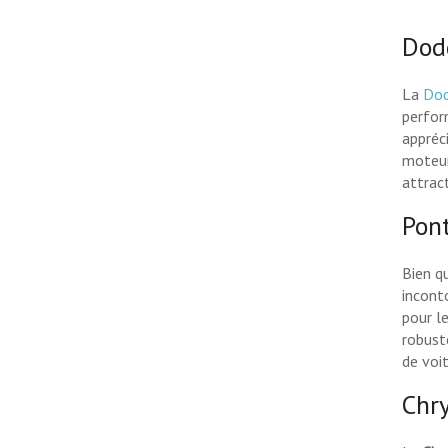
Dod
La
Dod
perfor
appréci
moteur
attract
Pon
Bien q
incont
pour l
robuste
de voi
Chry