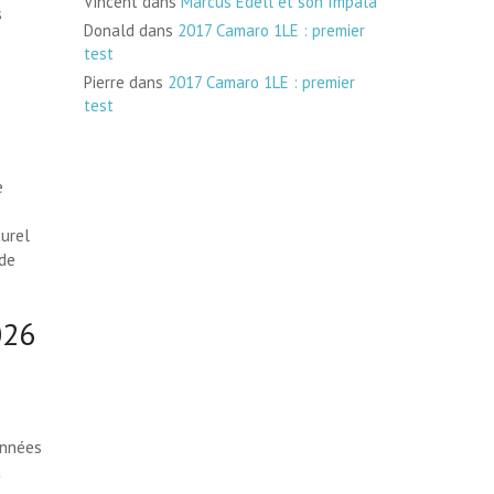
Vincent
dans
Marcus Edell et son Impala
s
Donald
dans
2017 Camaro 1LE : premier
test
Pierre
dans
2017 Camaro 1LE : premier
test
e
urel
 de
026
années
t