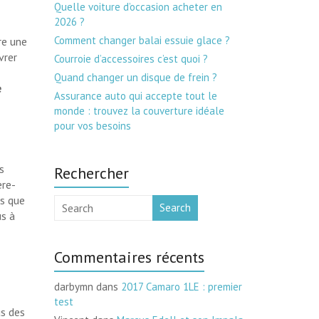
Quelle voiture d’occasion acheter en
2026 ?
Comment changer balai essuie glace ?
fre une
vrer
Courroie d’accessoires c’est quoi ?
Quand changer un disque de frein ?
e
Assurance auto qui accepte tout le
monde : trouvez la couverture idéale
pour vos besoins
s
Rechercher
ère-
ls que
Search
s à
Commentaires récents
darbymn
dans
2017 Camaro 1LE : premier
test
us des