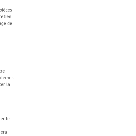
pièces
retien
age de
tre
oblèmes
er la
er le
nera