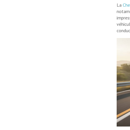
La
Che
notamm
impres
véhicu
conduc