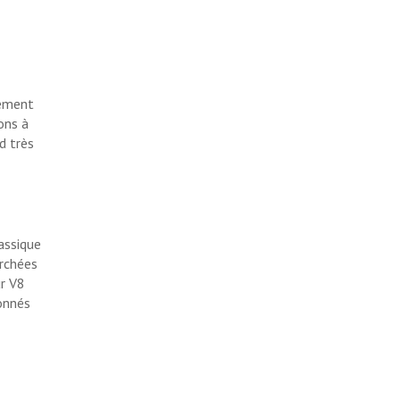
rement
ons à
d très
assique
rchées
ur V8
ionnés