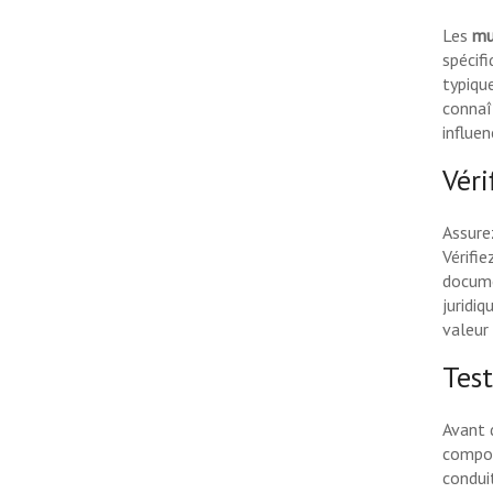
Les
mu
spécif
typiqu
connaît
influe
Véri
Assure
Vérifie
docume
juridi
valeur
Test
Avant 
compor
conduit