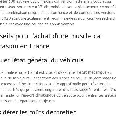
ysler 300
est une option moins conventionnelle, mais tout aussi
ante. Avec son moteur V8 disponible et son style luxueux, ce modè
une combinaison unique de performance et de confort. Les versions
 2020 sont particulièrement recommandées pour ceux qui recherc
scle car avec une touche de sophistication.
seils pour l’achat d’une muscle car
ccasion en France
uer l’état général du véhicule
e finaliser un achat, il est crucial d’examiner l’
état mécanique
et
ique de la voiture. Recherchez des signes de rouille, de dommages 
e excessive. Une inspection visuelle approfondie peut révéler des
mes cachés qui pourraient engendrer des frais supplémentaires. N’h
demander un
rapport d’historique
du véhicule pour vérifier les anté
dents ou de réparations majeures.
idérer les coûts d’entretien