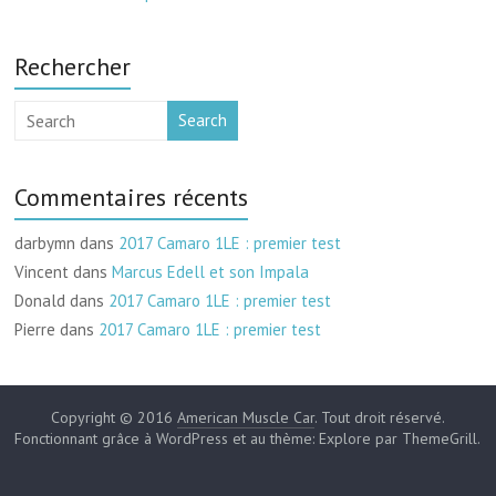
Rechercher
Search
Commentaires récents
darbymn
dans
2017 Camaro 1LE : premier test
Vincent
dans
Marcus Edell et son Impala
Donald
dans
2017 Camaro 1LE : premier test
Pierre
dans
2017 Camaro 1LE : premier test
Copyright © 2016
American Muscle Car
. Tout droit réservé.
Fonctionnant grâce à WordPress et au thème: Explore par ThemeGrill.